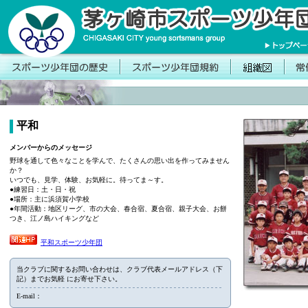
平和
メンバーからのメッセージ
野球を通して色々なことを学んで、たくさんの思い出を作ってみません
か？
いつでも、見学、体験、お気軽に。待ってま～す。
●練習日：土・日・祝
●場所：主に浜須賀小学校
●年間活動：地区リーグ、市の大会、春合宿、夏合宿、親子大会、お餅
つき、江ノ島ハイキングなど
平和スポーツ少年団
当クラブに関するお問い合わせは、クラブ代表メールアドレス（下
記）までお気軽 にお寄せ下さい。
E-mail：