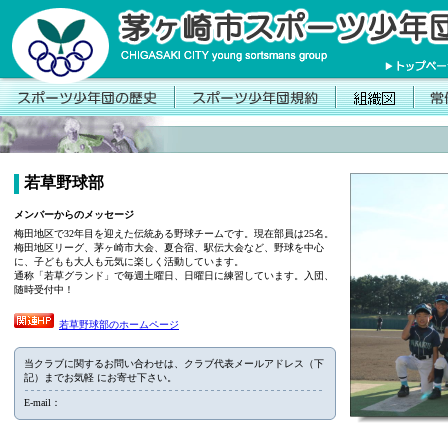
若草野球部
メンバーからのメッセージ
梅田地区で32年目を迎えた伝統ある野球チームです。現在部員は25名。
梅田地区リーグ、茅ヶ崎市大会、夏合宿、駅伝大会など、野球を中心
に、子どもも大人も元気に楽しく活動しています。
通称「若草グランド」で毎週土曜日、日曜日に練習しています。入団、
随時受付中！
若草野球部のホームページ
当クラブに関するお問い合わせは、クラブ代表メールアドレス（下
記）までお気軽 にお寄せ下さい。
E-mail：